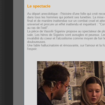
Le spectacle
Au départ anecdotique - l'histoire d'une folle qui croit rec
dans tous les hommes qui portent ses lunettes. La mise
final et de manière inattendue sur un combat cruel et att
universel et procure un effet inattendu et inquiétant : "
au ras de l'oeil".
La pièce de Vassilii Sigariov propose au spectateur de pl
sale. Les héros de Sigariov sont aveugles et peureux. Le
invalidité du coeur et l'alcoolisme comme moyen de fuir l
douloureuses.
Une fable hallucinatoire et émouvante, sur l'amour et la fo
l'espoir.