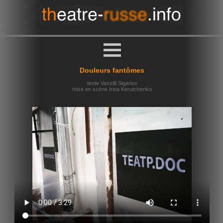
Douleurs fantômes
Sigariev
texte Vassilii Sigariov
mise en scène Irina Kerutchenko