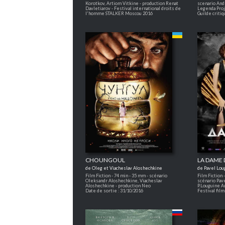
Korotkov, Artiom Vitkine - production Renat
scenario And
Davletiarov - Festival international droits de
Legenda Pro
l'homme STALKER Moscou 2016
Guilde crit
CHOUNGOUL
LA DAME 
de Oleg et Viacheslav Aloshechkine
de Pavel Lou
Film Fiction - 74 min - 35 mm - scénario
Film Fiction 
Oleksandr Aloshechkine, Viacheslav
scénario Pav
Aloshechkine - production Neo
P.Louguine Ar
Date de sortie : 31/10/2016
Festival fil