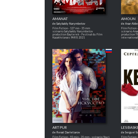
AMANAT
AMOUN
de Satybaldy Narymbetov
de Anar Abb
Film Fiction - 127 mn - 35 mm
Film Fiction 
scénario Satybaldy Narymbetov
scénario Ana
production Bayterek - Festival du Film
production T
Kazakhstanais PARIS 2021
internationa
ART PUR
LES BASK
de Renat Davletiarov
de Sergueï S
Film Fiction - 93 min - 35 mm - scénario Youri
Film Fiction 