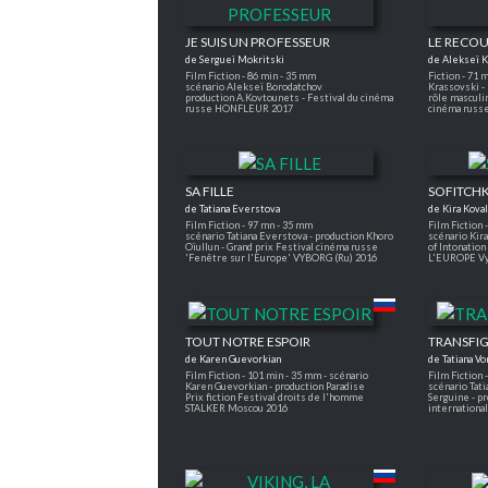
JE SUIS UN PROFESSEUR
LE RECOU
de Sergueï Mokritski
de Alekseï 
Film Fiction - 86 min - 35 mm
Fiction - 71 
scénario Alekseï Borodatchov
Krassovski -
production A.Kovtounets - Festival du cinéma
rôle masculi
russe HONFLEUR 2017
cinéma russ
SA FILLE
SOFITCH
de Tatiana Everstova
de Kira Kova
Film Fiction - 97 mn - 35 mm
Film Fiction 
scénario Tatiana Everstova - production Khoro
scénario Kir
Oïullun - Grand prix Festival cinéma russe
of Intonatio
'Fenêtre sur l'Europe' VYBORG (Ru) 2016
L'EUROPE Vy
TOUT NOTRE ESPOIR
TRANSFI
de Karen Guevorkian
de Tatiana V
Film Fiction - 101 min - 35 mm - scénario
Film Fiction 
Karen Guevorkian - production Paradise
scénario Tat
Prix fiction Festival droits de l'homme
Serguine - pr
STALKER Moscou 2016
internationa