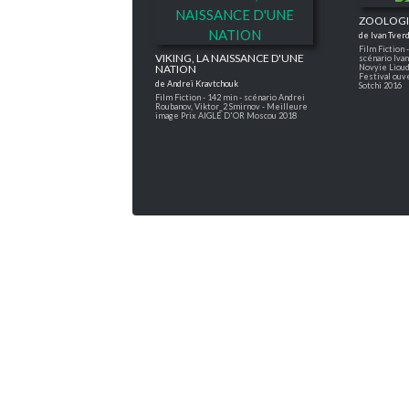
ZOOLOGI
de Ivan Tverd
Film Fiction 
VIKING, LA NAISSANCE D'UNE
scénario Ivan
Novyie Lioud
NATION
Festival ou
de Andreï Kravtchouk
Sotchi 2016
Film Fiction - 142 min - scénario Andrei
Roubanov, Viktor_2 Smirnov - Meilleure
image Prix AIGLE D'OR Moscou 2018