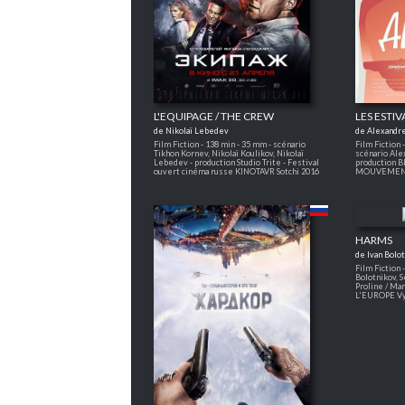
L'EQUIPAGE / THE CREW
LES ESTIV
de Nikolaï Lebedev
de Alexandre
Film Fiction - 138 min - 35 mm - scénario
Film Fiction 
Tikhon Kornev, Nikolaï Koulikov, Nikolaï
scénario Ale
Lebedev - production Studio Trite - Festival
production B
ouvert cinéma russe KINOTAVR Sotchi 2016
MOUVEMENT
HARMS
de Ivan Bolo
Film Fiction 
Bolotnikov, S
Proline / Ma
L'EUROPE Vy