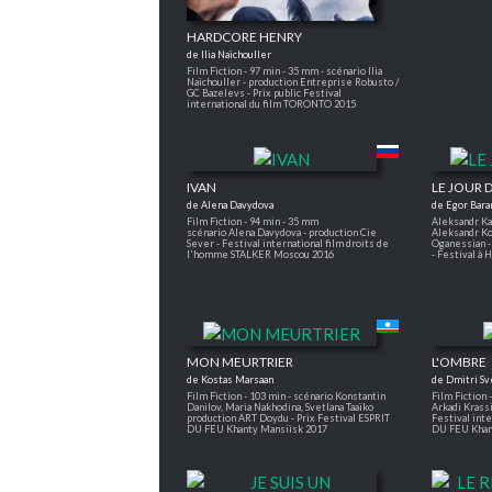
HARDCORE HENRY
de Ilia Naïchouller
Film Fiction - 97 min - 35 mm - scénario Ilia
Naïchouller - production Entreprise Robusto /
GC Bazelevs - Prix public Festival
international du film TORONTO 2015
IVAN
LE JOUR 
de Alena Davydova
de Egor Bara
Film Fiction - 94 min - 35 mm
Aleksandr Ka
scénario Alena Davydova - production Cie
Aleksandr Ko
Sever - Festival international film droits de
Oganessian - 
l'homme STALKER Moscou 2016
- Festival 
MON MEURTRIER
L'OMBRE
de Kostas Marsaan
de Dmitri Sv
Film Fiction - 103 min - scénario Konstantin
Film Fiction 
Danilov, Maria Nakhodina, Svetlana Taaïko
Arkadi Krassi
production ART Doydu - Prix Festival ESPRIT
Festival int
DU FEU Khanty Mansiïsk 2017
DU FEU Khan