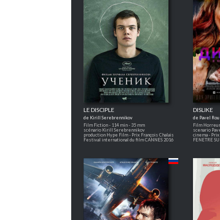
LE DISCIPLE
DISLIKE
de Kirill Serebrennikov
de Pavel Ro
Film Fiction - 114 min - 35 mm
Film Horreur
scénario Kirill Serebrennikov
scenario Pav
production Hype Film - Prix François Chalais
cinema - Pri
Festival international du film CANNES 2016
FENETRE SU