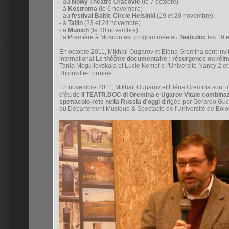
- au
Nowy Theatre Cracovie
(le 7 octobre)
- à
Kostroma
(le 6 novembre)
- au
festival Baltic Circle Helsinki
(19 et 20 novembre)
- à
Tallin
(23 et 24 novembre)
- à
Munich
(le 30 novembre).
La Première à Moscou est programmée au
Teatr.doc
les 19 
En octobre 2011, Mikhaïl Ougarov et Eléna Gremina sont invi
international
Le théâtre documentaire : résurgence ou réin
Tania Moguilevskaia et Lucie Kempf à l'Université Nancy 2 
Thionville-Lorraine.
En novembre 2011, Mikhaïl Ougarov et Eléna Gremina sont in
d'étude
Il TEATR.DOC di Gremina e Ugarov Vitale combinaz
spettacolo-rete nella Russia d'oggi
dirigée par Gerardo Gucci
au Département Musique & Spectacle de l'Université de Bol