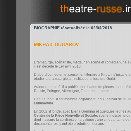
BIOGRAPHIE réactualisée le 02/04/2018
(Ugarov)
MIKHAIL OUGAROV
Dramaturge, scénariste, metteur en scène et comédien, né à
il est décédé le 1er avril 2018.
D’abord comédien et conseiller littéraire à Kirov, il s’installe
étudie la dramaturgie à l’Institut de Littérature Gorki.
Auteur renommé, il a publié une dizaine de pièces qui ont é
Russie, Pologne, Allemagne, Finlande, Lettonie...
Depuis 1995, il est membre-organisateur du Festival de la J
Liubimovka
.
En 2002, il fonde, avec Eléna Gremina et quelques jeunes au
Centre de la Pièce Nouvelle et Sociale
, scène moscovite ouv
dont il assure la co-direction artistique : une cinquantaine de
documentaires, y ont été produits en dix ans.