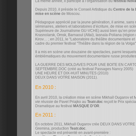
La même année, il participe à l’organisation du
festival Nov
Depuis 2010, il préside le Conseil Artistique du
Centre de la 
mise en scène
de Moscou.
Pédagogue apprécié par la jeune génération, il anime, sans 
séminaires, ateliers et laboratoires d’écriture, de mise en s
Supérieure de Journalisme GU-VCHE) aussi bien qu’en provin
Krasnoïarsk, Omsk, Barnaoul (Altaï), Iasnaïa-Poliana (région 
Kirov… ; en 2011, le "Laboratoire du théâtre documentaire et i
cadre du premier festival "Théâtre dans la région de la Volga"
Il a mis en scène une douzaine de spectacles, parmi lesquels
émblématiques du mouvement documentaire russe produite
LA GUERRE DES MOLDAVES POUR UNE BOITE EN CARTO
SEPTEMBRE.DOC (créé au festival Passages Nancy 2005)
UNE HEURE ET DIX-HUIT MINUTES (2010)
DEUX DANS VOTRE MAISON (2011).
En 2010 :
En avril 2010, la création mise en scène Mikhaïl Ougarov et
vie réussie
de Pavel Priajko au
Teatr.doc
reçoit le Prix spéci
Dramatique au festival
MASQUE D'OR
.
En 2011 :
En octobre 2011, Mikhaïl Ougarov crée DEUX DANS VOTRE 
Gremina, production
Teatr.doc
.
Le spectacle est présenté en avant-première :