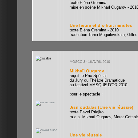
texte Eléna Gremina
mise en scène Mikhaïl Ougarov - 201
Une heure et dix-huit minutes
texte Eléna Gremina - 2010
traduction Tania Moguilevskaia, Gilles
MOSCOU - 16 AVRIL 2010
Mikhaïl Ougarov
reçoit le Prix Spécial
du Jury du Théâtre Dramatique
au festival MASQUE D'OR 2010
pour le spectacle :
Jisn oudalas (Une vie réussie)
texte Pavel Priajko
(Prazhko)
m.e.s. Mikhaïl Ougarov, Marat Gatsal
Une vie réussie