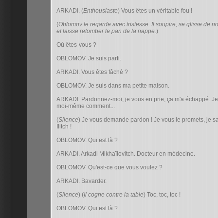
ARKADI. (
Enthousiaste
) Vous êtes un véritable fou !
(
Oblomov le regarde avec tristesse. Il soupire, se glisse de n
et laisse retomber le pan de la nappe.
)
Où êtes-vous ?
OBLOMOV. Je suis parti.
ARKADI. Vous êtes fâché ?
OBLOMOV. Je suis dans ma petite maison.
ARKADI. Pardonnez-moi, je vous en prie, ça m'a échappé. J
moi-même comment...
(
Silence
) Je vous demande pardon ! Je vous le promets, je saur
Ilitch !
OBLOMOV. Qui est là ?
ARKADI. Arkadi Mikhaïlovitch. Docteur en médecine.
OBLOMOV. Qu'est-ce que vous voulez ?
ARKADI. Bavarder.
(
Silence
) (
Il cogne contre la table
) Toc, toc, toc !
OBLOMOV. Qui est là ?