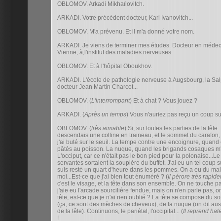
OBLOMOV. Arkadi Mikhaïlovitch.
ARKADI. Votre précédent docteur, Karl Ivanovitch...
OBLOMOV. M'a prévenu. Et il m'a donné votre nom.
ARKADI. Je viens de terminer mes études. Docteur en médecine
Vienne, à,l'institut des maladies nerveuses.
OBLOMOV. Et à l'hôpital Oboukhov.
ARKADI. L'école de pathologie nerveuse à Augsbourg, la Salpé
docteur Jean Martin Charcot...
OBLOMOV. (
L'interrompant
) Et à chat ? Vous jouez ?
ARKADI. (
Après un temps
) Vous n'auriez pas reçu un coup s
OBLOMOV. (
très aimable
) Si, sur toutes les parties de la tête
descendais une colline en traineau, et le sommet du carafon, 
j'ai buté sur le seuil. La tempe contre une encoignure, quand
pâtés au poisson. La nuque, quand les brigands cosaques m'o
L'occiput, car ce n'était pas le bon pied pour la polonaise...Le
servantes sortaient la soupière du buffet. J'ai eu un tel coup s
suis resté un quart d'heure dans les pommes. On a eu du mal 
moi...Est-ce que j'ai bien tout énuméré ? (
Il pérore très rapid
c'est le visage, et la tête dans son ensemble. On ne touche p
j'aie eu l'arcade sourcilière fendue, mais on n'en parle pas, on
tête, est-ce que je n'ai rien oublié ? La tête se compose du 
(ça, ce sont des mèches de cheveux), de la nuque (on dit aussi 
de la tête). Continuons, le pariétal, l'occipital... (
Il reprend hal
!