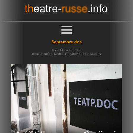
Septembre.doc
texte Eléna Gremina
mise en scène Mikhaïl Ougarov, Ruslan Malikov