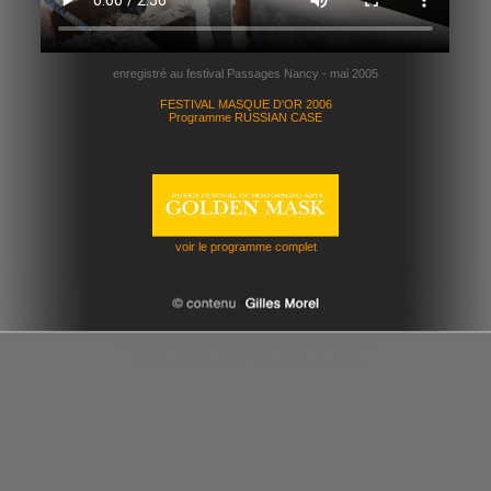
enregistré au festival Passages Nancy - mai 2005
FESTIVAL MASQUE D'OR 2006
Programme RUSSIAN CASE
voir le programme complet
le theatre russe en vidéo par Tania Moguilevskaia
et Gilles Morel - 2006 - tous droits reserves