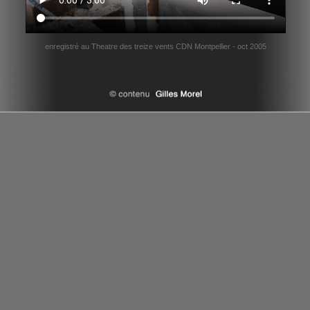
enregistré au Theatre des treize vents CDN Montpellier - oct 2005
le theatre russe en vidéo par Gilles Morel depuis 2006 - tous droits reserves