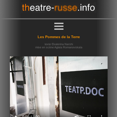
Les Pommes de la Terre
texte Ekaterina Narshi
mise en scène Aglaïa Romanovskaïa