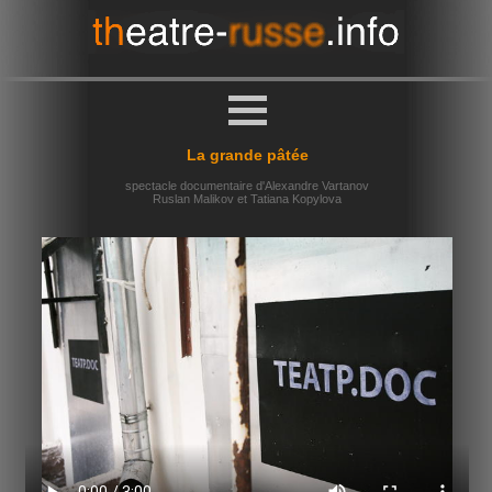
La grande pâtée
spectacle documentaire d'Alexandre Vartanov
Ruslan Malikov et Tatiana Kopylova