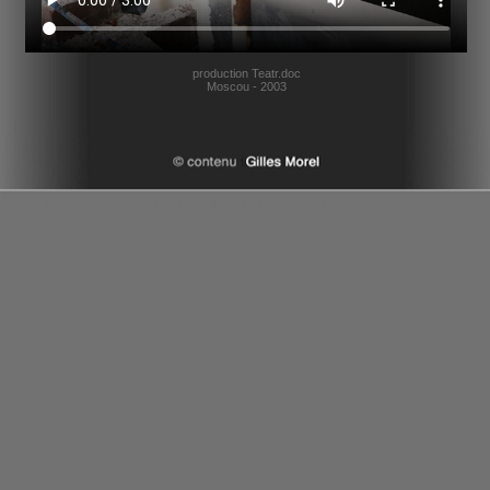
production Teatr.doc
Moscou - 2003
le theatre russe en vidéo par Gilles Morel depuis 2006 - tous droits reserves