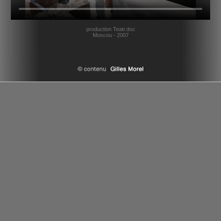
production Teatr.doc
Moscou - 2007
le theatre russe en vidéo par Gilles Morel depuis 2006 - tous droits reserves