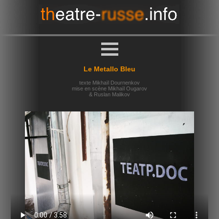
Le Metallo Bleu
texte Mikhaïl Dournenkov
mise en scène Mikhaïl Ougarov
& Ruslan Malikov