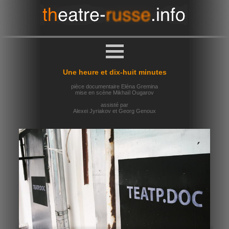
Une heure et dix-huit minutes
pièce documentaire Eléna Gremina
mise en scène Mikhaïl Ougarov
assisté par
Alexei Jyriakov et Georg Genoux