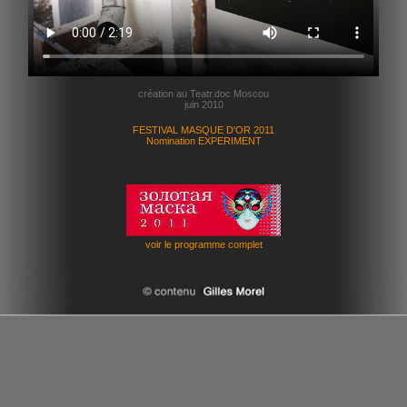
création au Teatr.doc Moscou
juin 2010
FESTIVAL MASQUE D'OR 2011
Nomination EXPERIMENT
voir le programme complet
le theatre russe en vidéo par Gilles Morel depuis 2006 - tous droits reserves