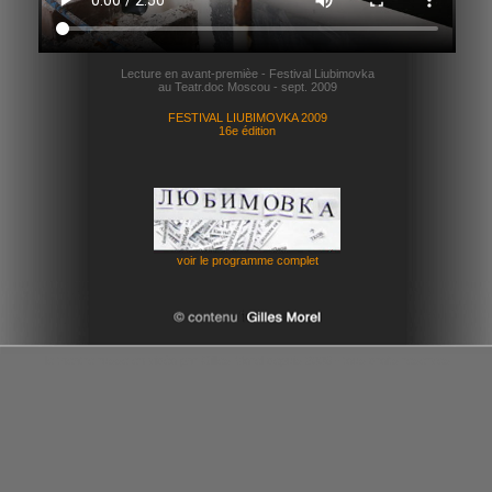
Lecture en avant-premièe - Festival Liubimovka
au Teatr.doc Moscou - sept. 2009
FESTIVAL LIUBIMOVKA 2009
16e édition
voir le programme complet
le theatre russe en vidéo par Gilles Morel depuis 2006 - tous droits reserves