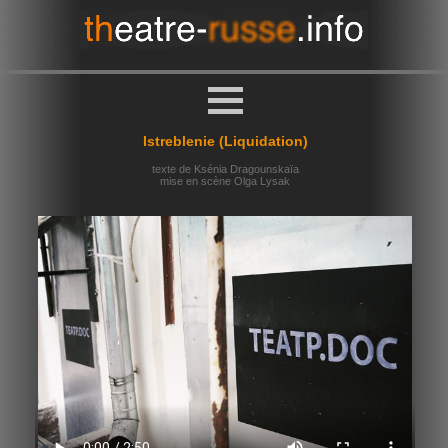
Istreblenie (Liquidation)
texte de Ksénia Dragounskaïa
mise en scène Olga Lysak