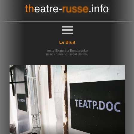
Le Bruit
texte Ekaterina Bondarenko
mise en scène Talgat Batalov