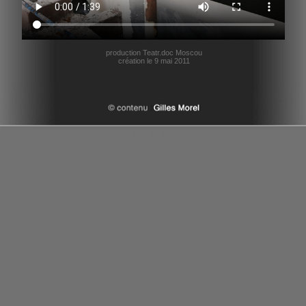
production Teatr.doc Moscou
création le 9 mai 2011
le theatre russe en vidéo par Gilles Morel depuis 2006 - tous droits reserves