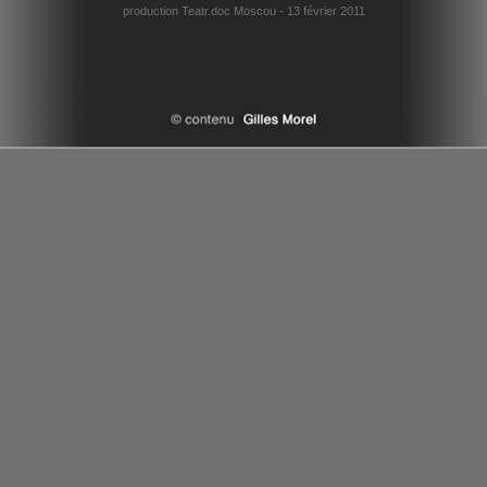
production Teatr.doc Moscou - 13 février 2011
le theatre russe en vidéo par Gilles Morel depuis 2006 - tous droits reserves