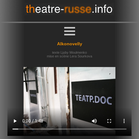
Alkonovelly
texte Ljuby Moulmenko
mise en scène Lera Sourkova