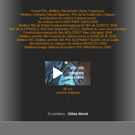
Grand Prix, Meilleur rôle féminin (Yana Troianova),
Meilleur scénario (Vassili Sigarev), Prix de la Guilde des critiques
et historiens du cinéma Festival ouvert
de cinéma russe KINOTAVR Sotchi 2009
Meilleur film de fiction Festival international du film de ZURICH 2009
Prix de la FIPRESCI, Prix Don Quichotte (FICC), Diplôme du Jury Oecuménique
Festival international du film MOLODIST Kiev (Ukraine) 2009
Meilleur premier film Festival du cinéma russe à HONFLEUR 2009
Meilleur film, Meilleur premier film Prix ELEPHANT BLANC de la Guilde
des historiens et critiques de cinéma MOSCOU 2009
Meilleure image (Alekseï Arsentiev) Prix NIKA Moscou 2009
86 mn
version originale
le cinéma russe en vidéo par Gilles Morel depuis 2009 - tous droits réservés