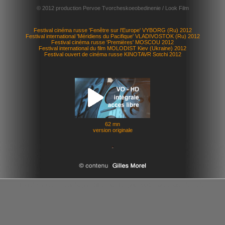
© 2012 production Pervoe Tvorcheskoeobedinenie / Look Film
Festival cinéma russe 'Fenêtre sur l'Europe' VYBORG (Ru) 2012
Festival international 'Méridiens du Pacifique' VLADIVOSTOK (Ru) 2012
Festival cinéma russe 'Premières' MOSCOU 2012
Festival international du film MOLODIST Kiev (Ukraine) 2012
Festival ouvert de cinéma russe KINOTAVR Sotchi 2012
62 mn
version originale
le cinéma russe en vidéo par Gilles Morel depuis 2009 - tous droits réservés