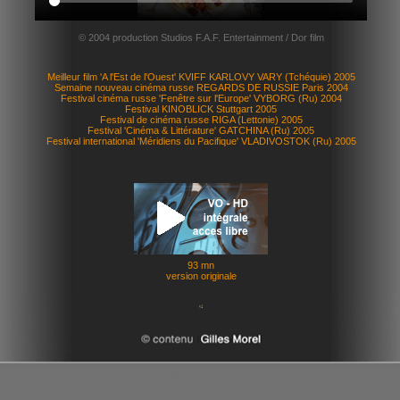
© 2004 production Studios F.A.F. Entertainment / Dor film
Meilleur film 'A l'Est de l'Ouest' KVIFF KARLOVY VARY (Tchéquie) 2005
Semaine nouveau cinéma russe REGARDS DE RUSSIE Paris 2004
Festival cinéma russe 'Fenêtre sur l'Europe' VYBORG (Ru) 2004
Festival KINOBLICK Stuttgart 2005
Festival de cinéma russe RIGA (Lettonie) 2005
Festival 'Cinéma & Littérature' GATCHINA (Ru) 2005
Festival international 'Méridiens du Pacifique' VLADIVOSTOK (Ru) 2005
93 mn
version originale
le cinéma russe en vidéo par Gilles Morel depuis 2009 - tous droits réservés