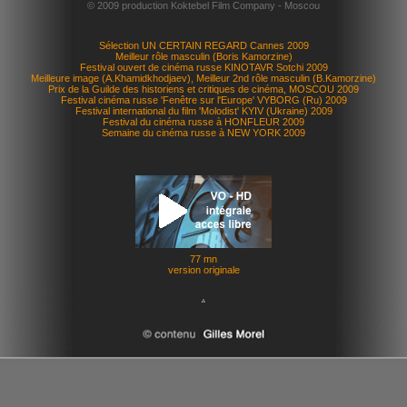
© 2009 production Koktebel Film Company - Moscou
Sélection UN CERTAIN REGARD Cannes 2009
Meilleur rôle masculin (Boris Kamorzine)
Festival ouvert de cinéma russe KINOTAVR Sotchi 2009
Meilleure image (A.Khamidkhodjaev), Meilleur 2nd rôle masculin (B.Kamorzine)
Prix de la Guilde des historiens et critiques de cinéma, MOSCOU 2009
Festival cinéma russe 'Fenêtre sur l'Europe' VYBORG (Ru) 2009
Festival international du film 'Molodist' KYIV (Ukraine) 2009
Festival du cinéma russe à HONFLEUR 2009
Semaine du cinéma russe à NEW YORK 2009
77 mn
version originale
le cinéma russe en vidéo par Gilles Morel depuis 2009 - tous droits réservés