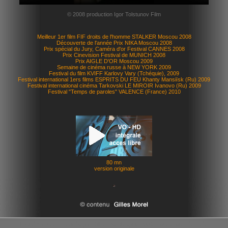
© 2008 production Igor Tolstunov Film
Meilleur 1er film FIF droits de l'homme STALKER Moscou 2008
Découverte de l'année Prix NIKA Moscou 2008
Prix spécial du Jury, Caméra d'or Festival CANNES 2008
Prix Cinevision Festival de MUNICH 2008
Prix AIGLE D'OR Moscou 2009
Semaine de cinéma russe à NEW YORK 2009
Festival du film KVIFF Karlovy Vary (Tchéquie), 2009
Festival international 1ers films ESPRITS DU FEU Khanty Mansiïsk (Ru) 2009
Festival international cinéma Tarkovski LE MIROIR Ivanovo (Ru) 2009
Festival "Temps de paroles" VALENCE (France) 2010
80 mn
version originale
le cinéma russe en vidéo par Gilles Morel depuis 2009 - tous droits réservés