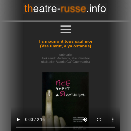
Ils mourront tous sauf moi
(Vse umrut, a ya ostanus)
scénario
Aleksandr Rodionov, Yuri Klavdiev
réalisation Valeria Gaï Guermanika