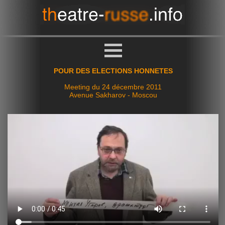
POUR DES ELECTIONS HONNETES
Meeting du 24 décembre 2011
Avenue Sakharov - Moscou