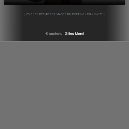
| VOIR LES PREMIERES IMAGES DU MEETING / RIANOVOSTI |
le cinéma russe en vidéo par Gilles Morel depuis 2009 - tous droits réservés