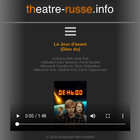
Le Jour d'avant
(Dien do)
scénario Aleksandr Kott
réalisation Egor Baranov, Pavel Bardine
Aleksandr Karpilovski, Boris Khlebnikov
Aleksandr Kott, Vladimir Kott, Karen Oganessian
© 2016 production Mercredi&Ko