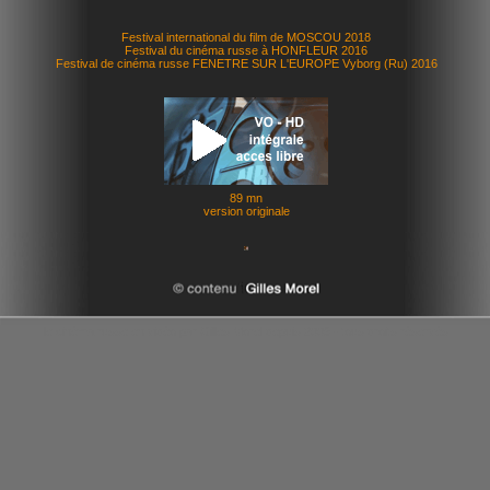
Festival international du film de MOSCOU 2018
Festival du cinéma russe à HONFLEUR 2016
Festival de cinéma russe FENETRE SUR L'EUROPE Vyborg (Ru) 2016
89 mn
version originale
le cinéma russe en vidéo par Gilles Morel depuis 2009 - tous droits réservés