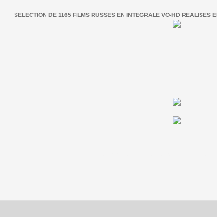
SELECTION DE 1165 FILMS RUSSES EN INTEGRALE VO-HD REALISES EN
le cinema russe par Gilles Morel depuis 2006 - t