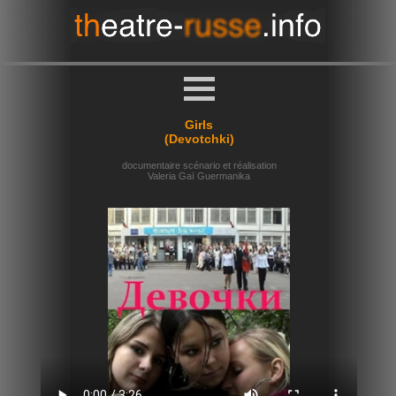
Girls
(Devotchki)
documentaire scénario et réalisation
Valeria Gaï Guermanika