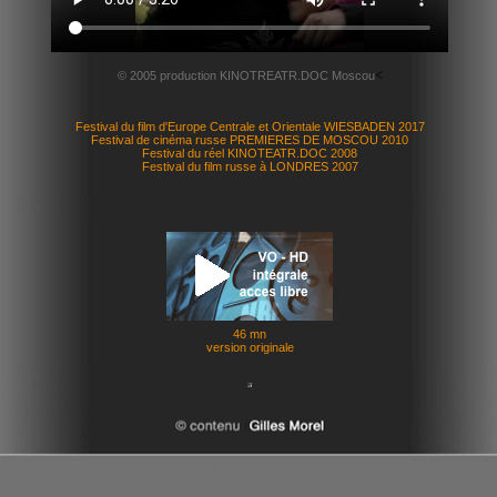
<
© 2005 production KINOTREATR.DOC Moscou
Festival du film d'Europe Centrale et Orientale WIESBADEN 2017
Festival de cinéma russe PREMIERES DE MOSCOU 2010
Festival du réel KINOTEATR.DOC 2008
Festival du film russe à LONDRES 2007
46 mn
version originale
le cinéma russe en vidéo par Gilles Morel depuis 2009 - tous droits réservés